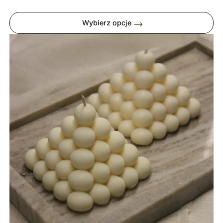
cen:
od
Wybierz opcje
39,00 zł
do
99,00 zł