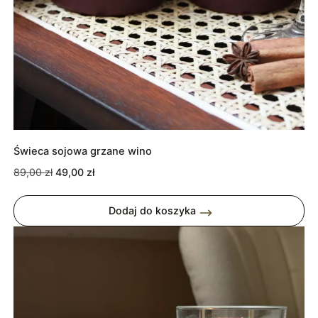
Świeca sojowa grzane wino
Pierwotna
Aktualna
89,00
zł
49,00
zł
cena
cena
wynosiła:
wynosi:
Dodaj do koszyka
89,00 zł.
49,00 zł.