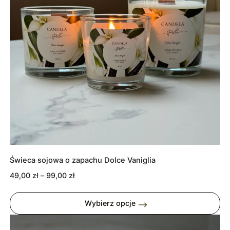
Świeca sojowa o zapachu Dolce Vaniglia
Zakres
49,00
zł
–
99,00
zł
cen:
od
Wybierz opcje
49,00 zł
do