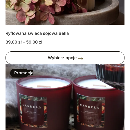
Ryflowana świeca sojowa Bella
Zakres
39,00
zł
–
59,00
zł
cen:
od
Wybierz opcje
39,00 zł
do
Promocja
59,00 zł
Produkt
W
Promocji