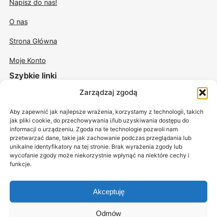
Napisz do nas!
O nas
Strona Główna
Moje Konto
Szybkie linki
Zarządzaj zgodą
Świece w szkle
Aby zapewnić jak najlepsze wrażenia, korzystamy z technologii, takich
Świece odlewane
jak pliki cookie, do przechowywania i/lub uzyskiwania dostępu do
informacji o urządzeniu. Zgoda na te technologie pozwoli nam
Świece sojowe do masażu
przetwarzać dane, takie jak zachowanie podczas przeglądania lub
unikalne identyfikatory na tej stronie. Brak wyrażenia zgody lub
Akcesoria
wycofanie zgody może niekorzystnie wpłynąć na niektóre cechy i
funkcje.
Akceptuję
Odmów