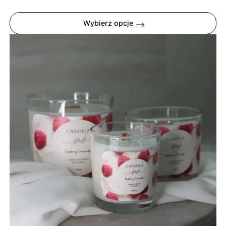
cen:
od
Wybierz opcje
49,00 zł
do
99,00 zł