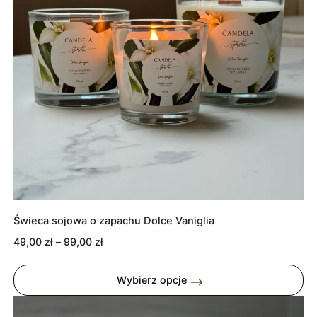
Świeca sojowa o zapachu Dolce Vaniglia
Zakres
49,00
zł
–
99,00
zł
cen:
od
Wybierz opcje
49,00 zł
do