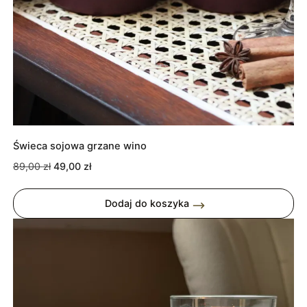
Świeca sojowa grzane wino
Pierwotna
Aktualna
89,00
zł
49,00
zł
cena
cena
wynosiła:
wynosi:
Dodaj do koszyka
89,00 zł.
49,00 zł.