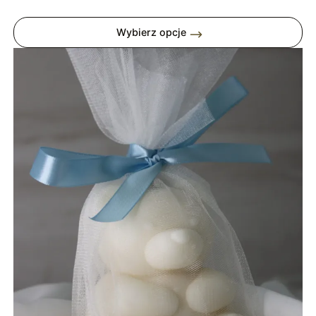
cen:
od
Wybierz opcje
39,00 zł
do
99,00 zł