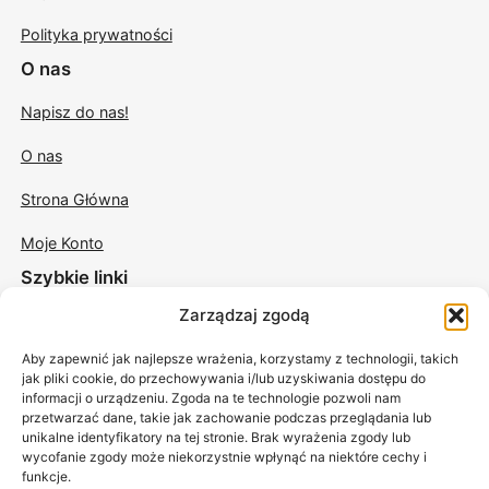
Polityka prywatności
O nas
Napisz do nas!
O nas
Strona Główna
Moje Konto
Szybkie linki
Zarządzaj zgodą
Świece w szkle
Aby zapewnić jak najlepsze wrażenia, korzystamy z technologii, takich
Świece odlewane
jak pliki cookie, do przechowywania i/lub uzyskiwania dostępu do
informacji o urządzeniu. Zgoda na te technologie pozwoli nam
Świece sojowe do masażu
przetwarzać dane, takie jak zachowanie podczas przeglądania lub
unikalne identyfikatory na tej stronie. Brak wyrażenia zgody lub
Akcesoria
wycofanie zgody może niekorzystnie wpłynąć na niektóre cechy i
funkcje.