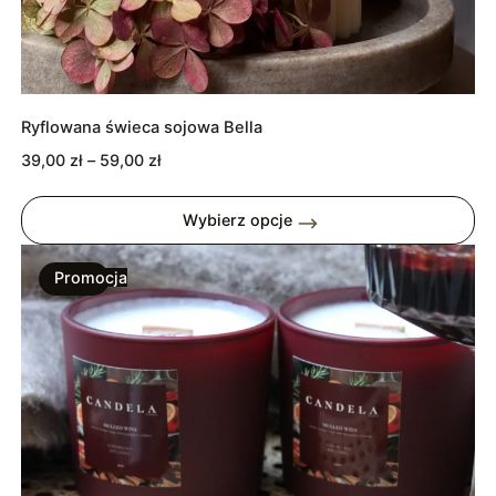
Ryflowana świeca sojowa Bella
Zakres
39,00
zł
–
59,00
zł
cen:
od
Wybierz opcje
39,00 zł
do
Promocja
59,00 zł
Produkt
W
Promocji