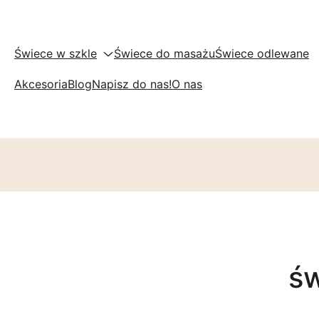
Świece w szkle
Świece do masażu
Świece odlewane
Akcesoria
Blog
Napisz do nas!
O nas
św