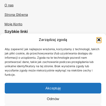
O nas
Strona Główna
Moje Konto
Szybkie linki
Zarządzaj zgodą
Świece w szkle
Aby zapewnić jak najlepsze wrażenia, korzystamy z technologii, takich
Świece odlewane
jak pliki cookie, do przechowywania i/lub uzyskiwania dostępu do
informacji o urządzeniu. Zgoda na te technologie pozwoli nam
Świece sojowe do masażu
przetwarzać dane, takie jak zachowanie podczas przeglądania lub
unikalne identyfikatory na tej stronie. Brak wyrażenia zgody lub
Akcesoria
wycofanie zgody może niekorzystnie wpłynąć na niektóre cechy i
funkcje.
Akceptuję
Odmów