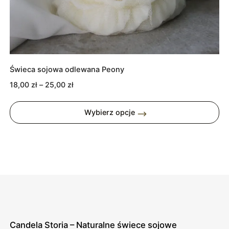
Świeca sojowa odlewana Peony
Zakres
18,00
zł
–
25,00
zł
cen:
od
Wybierz opcje
18,00 zł
do
25,00 zł
Candela Storia – Naturalne świece sojowe