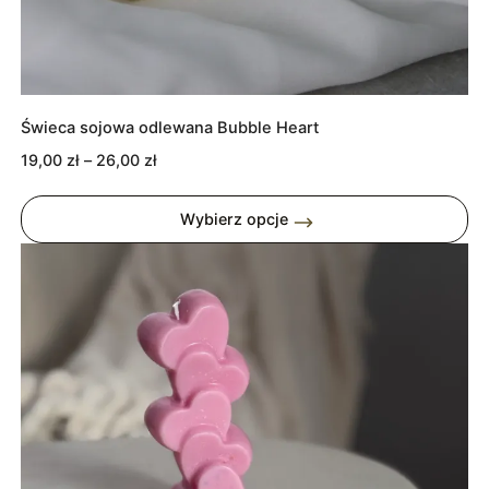
Świeca sojowa odlewana Bubble Heart
Zakres
19,00
zł
–
26,00
zł
cen:
od
Wybierz opcje
19,00 zł
do
26,00 zł