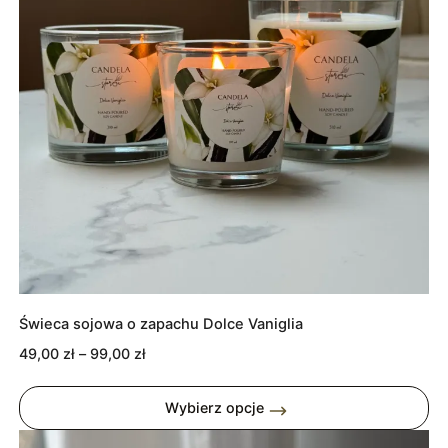
Świeca sojowa o zapachu Dolce Vaniglia
Zakres
49,00
zł
–
99,00
zł
cen:
od
Wybierz opcje
49,00 zł