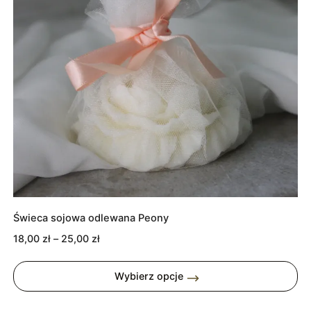
Świeca sojowa odlewana Peony
Zakres
18,00
zł
–
25,00
zł
cen:
od
Wybierz opcje
18,00 zł
do