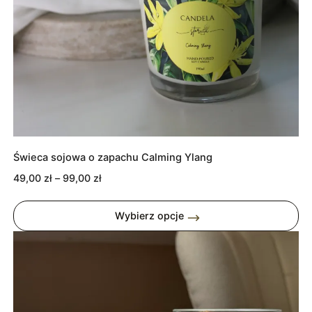
Świeca sojowa o zapachu Calming Ylang
Zakres
49,00
zł
–
99,00
zł
cen:
od
Wybierz opcje
49,00 zł
do
99,00 zł