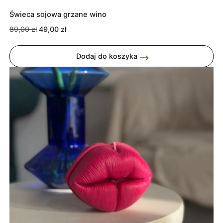
Świeca sojowa grzane wino
Pierwotna
Aktualna
89,00
zł
49,00
zł
cena
cena
wynosiła:
wynosi:
Dodaj do koszyka
89,00 zł.
49,00 zł.