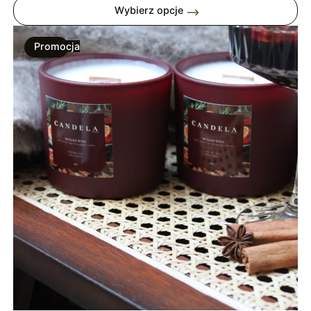
od
Wybierz opcje
39,00 zł
do
Promocja
59,00 zł
Produkt
W
Promocji