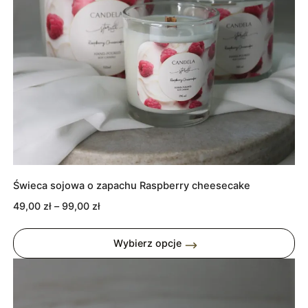
Świeca sojowa o zapachu Raspberry cheesecake
Zakres
49,00
zł
–
99,00
zł
cen:
od
Wybierz opcje
49,00 zł
do
99,00 zł