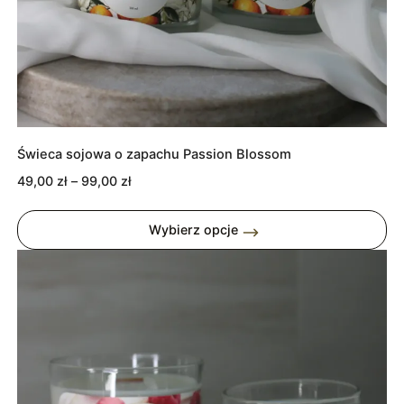
Świeca sojowa o zapachu Passion Blossom
Zakres
49,00
zł
–
99,00
zł
cen:
od
Wybierz opcje
49,00 zł
do
99,00 zł