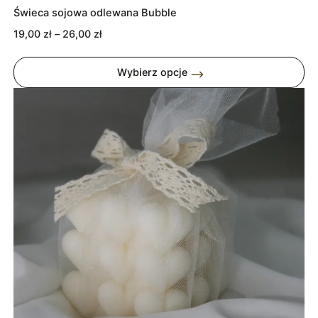
Świeca sojowa odlewana Bubble
Zakres
19,00
zł
–
26,00
zł
cen:
od
Wybierz opcje
19,00 zł
do
26,00 zł