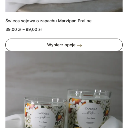
Świeca sojowa o zapachu Marzipan Praline
Zakres
39,00
zł
–
99,00
zł
cen:
od
Wybierz opcje
39,00 zł
do
99,00 zł