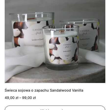
Świeca sojowa o zapachu Sandalwood Vanilla
Zakres
49,00
zł
–
99,00
zł
cen:
od