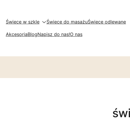
Świece w szkle
Świece do masażu
Świece odlewane
Akcesoria
Blog
Napisz do nas!
O nas
św