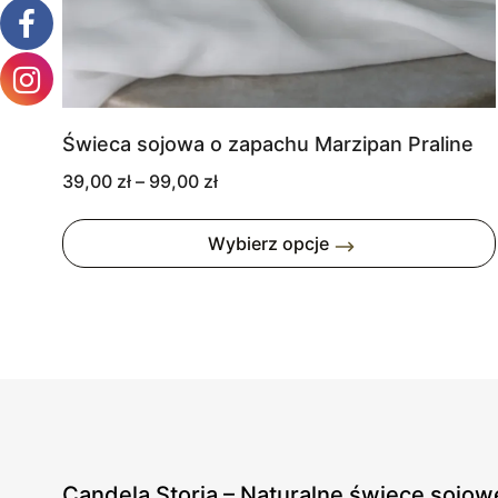
Świeca sojowa o zapachu Marzipan Praline
Zakres
39,00
zł
–
99,00
zł
cen:
od
Wybierz opcje
39,00 zł
do
99,00 zł
Candela Storia – Naturalne świece sojow