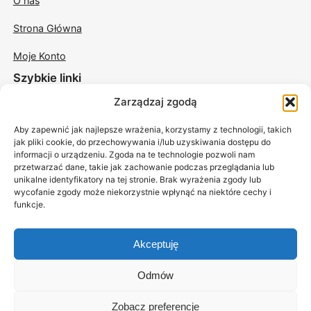
O nas
Strona Główna
Moje Konto
Szybkie linki
Zarządzaj zgodą
Świece w szkle
Aby zapewnić jak najlepsze wrażenia, korzystamy z technologii, takich
Świece odlewane
jak pliki cookie, do przechowywania i/lub uzyskiwania dostępu do
informacji o urządzeniu. Zgoda na te technologie pozwoli nam
Świece sojowe do masażu
przetwarzać dane, takie jak zachowanie podczas przeglądania lub
unikalne identyfikatory na tej stronie. Brak wyrażenia zgody lub
Akcesoria
wycofanie zgody może niekorzystnie wpłynąć na niektóre cechy i
funkcje.
Akceptuję
Odmów
Zobacz preferencje