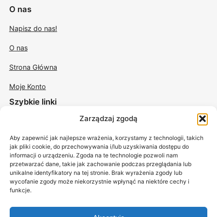
O nas
Napisz do nas!
O nas
Strona Główna
Moje Konto
Szybkie linki
Zarządzaj zgodą
Świece w szkle
Aby zapewnić jak najlepsze wrażenia, korzystamy z technologii, takich
Świece odlewane
jak pliki cookie, do przechowywania i/lub uzyskiwania dostępu do
informacji o urządzeniu. Zgoda na te technologie pozwoli nam
Świece sojowe do masażu
przetwarzać dane, takie jak zachowanie podczas przeglądania lub
unikalne identyfikatory na tej stronie. Brak wyrażenia zgody lub
Akcesoria
wycofanie zgody może niekorzystnie wpłynąć na niektóre cechy i
funkcje.