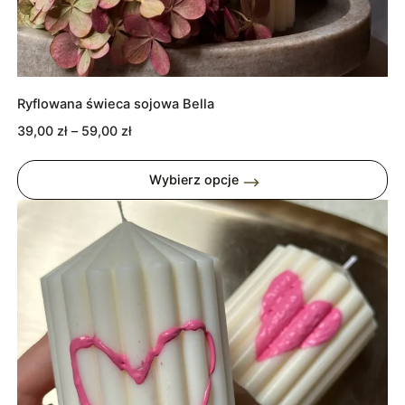
Ryflowana świeca sojowa Bella
Zakres
39,00
zł
–
59,00
zł
cen:
od
Wybierz opcje
39,00 zł
do
59,00 zł