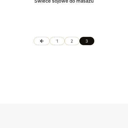
Świece sojowe do masażu
←
1
2
3