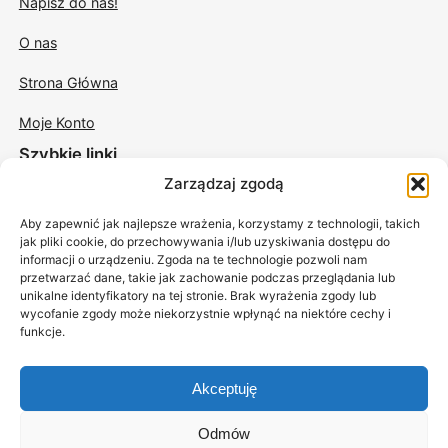
Napisz do nas!
O nas
Strona Główna
Moje Konto
Szybkie linki
Zarządzaj zgodą
Świece w szkle
Aby zapewnić jak najlepsze wrażenia, korzystamy z technologii, takich
Świece odlewane
jak pliki cookie, do przechowywania i/lub uzyskiwania dostępu do
informacji o urządzeniu. Zgoda na te technologie pozwoli nam
Świece sojowe do masażu
przetwarzać dane, takie jak zachowanie podczas przeglądania lub
unikalne identyfikatory na tej stronie. Brak wyrażenia zgody lub
Akcesoria
wycofanie zgody może niekorzystnie wpłynąć na niektóre cechy i
funkcje.
Akceptuję
Odmów