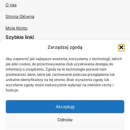
O nas
Strona Główna
Moje Konto
Szybkie linki
Zarządzaj zgodą
Świece w szkle
Aby zapewnić jak najlepsze wrażenia, korzystamy z technologii, takich
Świece odlewane
jak pliki cookie, do przechowywania i/lub uzyskiwania dostępu do
informacji o urządzeniu. Zgoda na te technologie pozwoli nam
Świece sojowe do masażu
przetwarzać dane, takie jak zachowanie podczas przeglądania lub
unikalne identyfikatory na tej stronie. Brak wyrażenia zgody lub
Akcesoria
wycofanie zgody może niekorzystnie wpłynąć na niektóre cechy i
funkcje.
Akceptuję
Odmów